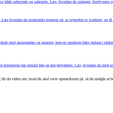
 for både udseende og salgspris. Læs, hvordan du opdager, forebygger og
 Læs hvordan du genkender tegnene på, at vejgrebet er svækket, og få ti
dede med skruenøgler og motorer, kræver moderne biler indsigt i elektro
en bremserne har mindst lige så stor betydning. Lær, hvordan du med sm
g får du viden om, hvad du skal være opmærksom på, så du undgår at betal