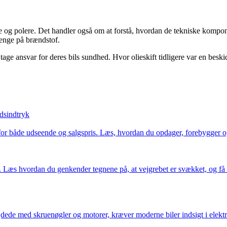
e og polere. Det handler også om at forstå, hvordan de tekniske kompo
enge på brændstof.
 tage ansvar for deres bils sundhed. Hvor olieskift tidligere var en bes
dsindtryk
 for både udseende og salgspris. Læs, hvordan du opdager, forebygger og
 Læs hvordan du genkender tegnene på, at vejgrebet er svækket, og få ti
dede med skruenøgler og motorer, kræver moderne biler indsigt i elektro