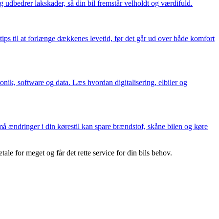
 udbedrer lakskader, så din bil fremstår velholdt og værdifuld.
ps til at forlænge dækkenes levetid, før det går ud over både komfort
nik, software og data. Læs hvordan digitalisering, elbiler og
å ændringer i din kørestil kan spare brændstof, skåne bilen og køre
e for meget og får det rette service for din bils behov.