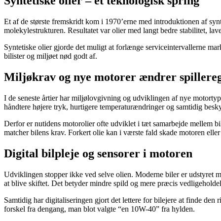
Syntetiske olier – et teknologisk spring
Et af de største fremskridt kom i 1970’erne med introduktionen af synte
molekylestrukturen. Resultatet var olier med langt bedre stabilitet, lav
Syntetiske olier gjorde det muligt at forlænge serviceintervallerne mar
bilister og miljøet nød godt af.
Miljøkrav og nye motorer ændrer spillere
I de seneste årtier har miljølovgivning og udviklingen af nye motortyp
håndtere højere tryk, hurtigere temperaturændringer og samtidig besky
Derfor er nutidens motorolier ofte udviklet i tæt samarbejde mellem bi
matcher bilens krav. Forkert olie kan i værste fald skade motoren ell
Digital bilpleje og sensorer i motoren
Udviklingen stopper ikke ved selve olien. Moderne biler er udstyret med 
at blive skiftet. Det betyder mindre spild og mere præcis vedligeholdel
Samtidig har digitaliseringen gjort det lettere for bilejere at finde de
forskel fra dengang, man blot valgte “en 10W-40” fra hylden.