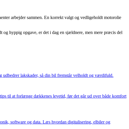
nenter arbejder sammen. En korrekt valgt og vedligeholdt motorolie
kidt og hyppig opgave, er det i dag en sjældnere, men mere præcis del
 udbedrer lakskader, så din bil fremstår velholdt og værdifuld.
ps til at forlænge dækkenes levetid, før det går ud over både komfort
nik, software og data. Læs hvordan digitalisering, elbiler og