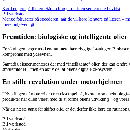
Kør længere på literen: Sådan bruger du bremserne mere bevidst
Bil værksted
Mange fokuserer på speederen, når de vil køre længere på literen – m
mere miljøvenligt.
Fremtiden: biologiske og intelligente olier
Forskningen peger mod endnu mere bæredygtige løsninger. Biobaserede ol
kompromis med ydeevnen.
Samtidig eksperimenteres der med “intelligente” olier, der kan ændre v
smøremiddel – men en aktiv del af bilens digitale økosystem.
En stille revolution under motorhjelmen
Udviklingen af motorolier er et eksempel på, hvordan små teknologiske
produkter har olien været med til at forme bilens udvikling – og vores
Når du næste gang får skiftet olie, er det derfor ikke bare en rutineop
Bil værksted
Bil værksted
Motorolie