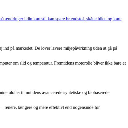
å ændringer i din kørestil kan spare brændstof, skåne bilen og køre
vej ind på markedet. De lover lavere miljøpåvirkning uden at gå på
omputer om slid og temperatur. Fremtidens motorolie bliver ikke bare et
ineralolier til nutidens avancerede syntetiske og biobaserede
de – renere, længere og mere effektivt end nogensinde før.