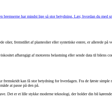
en bremserne har mindst lige så stor betydning. Lær, hvordan du med sm
ier, fremstillet af planteolier eller syntetiske estere, er allerede på 
iskositet afhængigt af motorens belastning eller sende data til bilens c
 fremskridt kan få stor betydning for hverdagen. Fra de første simple m
 måde at passe på den på.
gave. Det er et lille stykke moderne teknologi, der holder din bil køren