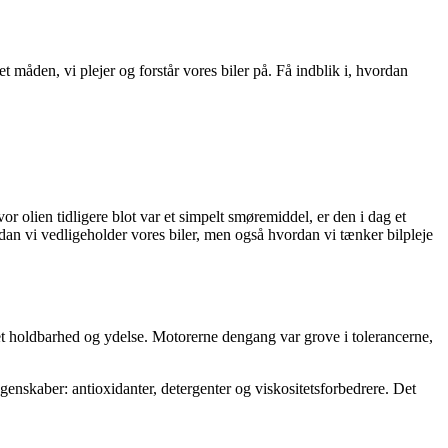
t måden, vi plejer og forstår vores biler på. Få indblik i, hvordan
r olien tidligere blot var et simpelt smøremiddel, er den i dag et
an vi vedligeholder vores biler, men også hvordan vi tænker bilpleje
set holdbarhed og ydelse. Motorerne dengang var grove i tolerancerne,
egenskaber: antioxidanter, detergenter og viskositetsforbedrere. Det