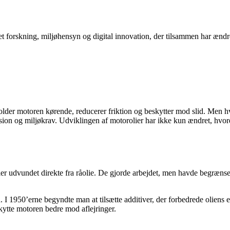
ret forskning, miljøhensyn og digital innovation, der tilsammen har ændre
older motoren kørende, reducerer friktion og beskytter mod slid. Men hvo
sion og miljøkrav. Udviklingen af motorolier har ikke kun ændret, hvord
lier udvundet direkte fra råolie. De gjorde arbejdet, men havde begræn
. I 1950’erne begyndte man at tilsætte additiver, der forbedrede oliens 
kytte motoren bedre mod aflejringer.