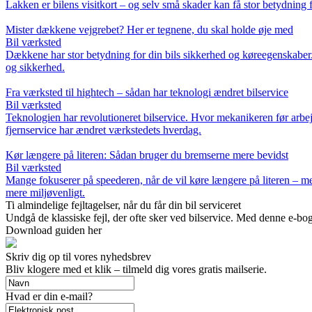
Lakken er bilens visitkort – og selv små skader kan få stor betydning
Mister dækkene vejgrebet? Her er tegnene, du skal holde øje med
Bil værksted
Dækkene har stor betydning for din bils sikkerhed og køreegenskaber.
og sikkerhed.
Fra værksted til hightech – sådan har teknologi ændret bilservice
Bil værksted
Teknologien har revolutioneret bilservice. Hvor mekanikeren før arbej
fjernservice har ændret værkstedets hverdag.
Kør længere på literen: Sådan bruger du bremserne mere bevidst
Bil værksted
Mange fokuserer på speederen, når de vil køre længere på literen – m
mere miljøvenligt.
Ti almindelige fejltagelser, når du får din bil serviceret
Undgå de klassiske fejl, der ofte sker ved bilservice. Med denne e-bo
Download guiden her
Skriv dig op til vores nyhedsbrev
Bliv klogere med et klik – tilmeld dig vores gratis mailserie.
Hvad er din e-mail?