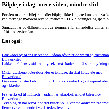
Bilpleje i dag: mere viden, mindre slid
For den moderne bilejer handler bilpleje ikke længere kun om at vask
kan forlænge motorens levetid, reducere CO₂-udledningen og spare p
Samtidig har udviklingen gjort det nemmere for almindelige bilister at
af bilens serviceplan.
Læs også:
Lakskader og bilens udseende – sådan påvirker de værdi og førstehån
Bil værksted
Lakken er bilens visitkort – og selv små skader kan få stor betydning
Mister dækkene vejgrebet? Her er tegnene, du skal holde øje med
Bil værksted
Dækkene har stor betydning for din bils sikkerhed og køreegenskaber.
og sikkerhed.
Fra værksted til hightech – sådan har teknologi ændret bilservice
Bil værksted
Teknologien har revolutioneret bilservice. Hvor mekanikeren før arbej
fjernservice har ændret værkstedets hverdag.