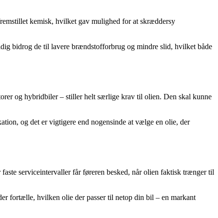
 fremstillet kemisk, hvilket gav mulighed for at skræddersy
idig bidrog de til lavere brændstofforbrug og mindre slid, hvilket både
er og hybridbiler – stiller helt særlige krav til olien. Den skal kunne
ation, og det er vigtigere end nogensinde at vælge en olie, der
aste serviceintervaller får føreren besked, når olien faktisk trænger til
er fortælle, hvilken olie der passer til netop din bil – en markant