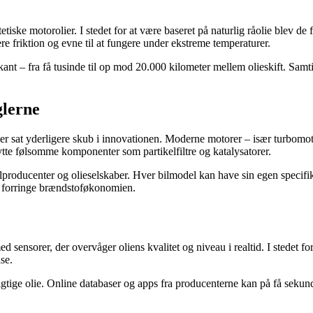
tiske motorolier. I stedet for at være baseret på naturlig råolie blev de
ere friktion og evne til at fungere under ekstreme temperaturer.
kant – fra få tusinde til op mod 20.000 kilometer mellem olieskift. Samt
glerne
er sat yderligere skub i innovationen. Moderne motorer – især turbomotor
tte følsomme komponenter som partikelfiltre og katalysatorer.
lproducenter og olieselskaber. Hver bilmodel kan have sin egen specifik
er forringe brændstoføkonomien.
sensorer, der overvåger oliens kvalitet og niveau i realtid. I stedet for f
se.
n rigtige olie. Online databaser og apps fra producenterne kan på få sekund