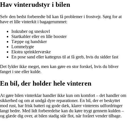
Hav vinterudstyr i bilen
Selv den bedst forberedte bil kan få problemer i frostvejr. Sørg for at
have et lille vinterkit i bagagerummet:
Isskraber og sneskovl
Startkabler eller en lille booster
Tæppe og handsker
Lommelygte
Ekstra sprinklervæske
En pose sand eller kattegrus til at få greb, hvis du sidder fast
Det fylder ikke meget, men kan gøre en stor forskel, hvis du bliver
fanget i sne eller kulde.
En bil, der holder hele vinteren
At gøre bilen vinterklar handler ikke kun om komfort – det handler om
sikkerhed og om at undgå dyre reparationer. En bil, der er beskyttet
mod rust, har frisk batteri og gode dæk, klarer vinterens udfordringer
langt bedre. Med lidt forberedelse kan du køre trygt gennem kulden –
og glæde dig over, at bilen stadig står flot, når foråret vender tilbage.