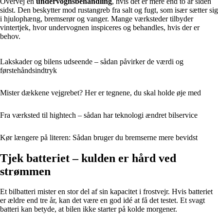
Overvej en
undervognsbehandling
, hvis det er mere end to år siden
sidst. Den beskytter mod rustangreb fra salt og fugt, som især sætter sig
i hjulophæng, bremserør og vanger. Mange værksteder tilbyder
vintertjek, hvor undervognen inspiceres og behandles, hvis der er
behov.
Lakskader og bilens udseende – sådan påvirker de værdi og
førstehåndsindtryk
Mister dækkene vejgrebet? Her er tegnene, du skal holde øje med
Fra værksted til hightech – sådan har teknologi ændret bilservice
Kør længere på literen: Sådan bruger du bremserne mere bevidst
Tjek batteriet – kulden er hård ved
strømmen
Et bilbatteri mister en stor del af sin kapacitet i frostvejr. Hvis batteriet
er ældre end tre år, kan det være en god idé at få det testet. Et svagt
batteri kan betyde, at bilen ikke starter på kolde morgener.