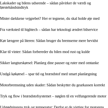
Lakskader og bilens udseende – sådan påvirker de værdi og
førstehåndsindtryk
Mister dækkene vejgrebet? Her er tegnene, du skal holde øje med
Fra værksted til hightech – sådan har teknologi ændret bilservice
Kør længere på literen: Sådan bruger du bremserne mere bevidst
Klar til vinter: Sådan forbereder du bilen mod rust og kulde
Sikker langturskørsel: Planlæg dine pauser og ruter med omtanke
Undgå køkørsel – spar tid og brændstof med smart planlægning
Motorbremsning uden skader: Sådan beskytter du gearkassen korrekt
Tryk og flow i brændstofsystemet – nøglen til en velfungerende motor
Udstødningens tryk og temperatur: Derfor er de vigtige for motorens