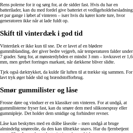
Rens polerne for ir og sørg for, at de sidder fast. Hvis du har en
batterilader, kan du med fordel give batteriet et vedligeholdelsesladning
et par gange i løbet af vinteren – især hvis du kører korte ture, hvor
generatoren ikke når at lade fuldt op.
Skift til vinterdæk i god tid
Vinterdæk er ikke kun til sne. De er lavet af en blødere
gummiblanding, der giver bedre vejgreb, når temperaturen falder under
7 grader. Sørg for, at mønsterdybden er mindst 3 mm – lovkravet er 1,6
mm, men grebet forringes markant, når dækkene bliver slidte.
Tjek også dæktrykket, da kulde får luften til at trække sig sammen. For
lavt tryk øger både slid og brændstofforbrug.
Smør gummilister og låse
Frosne døre og vinduer er en klassiker om vinteren. For at undgå, at
gummilisterne fryser fast, kan du smøre dem med silikonespray eller
gummipleje. Det holder dem smidige og forhindrer revner.
Låse kan beskyttes med en dråbe låseolie – men undgå at bruge
almindelig smøreolie, da den kan tiltrække snavs. Har du fjernbetjent