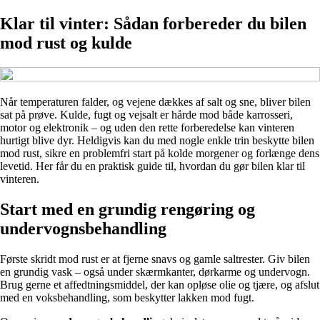
Klar til vinter: Sådan forbereder du bilen
mod rust og kulde
Når temperaturen falder, og vejene dækkes af salt og sne, bliver bilen
sat på prøve. Kulde, fugt og vejsalt er hårde mod både karrosseri,
motor og elektronik – og uden den rette forberedelse kan vinteren
hurtigt blive dyr. Heldigvis kan du med nogle enkle trin beskytte bilen
mod rust, sikre en problemfri start på kolde morgener og forlænge dens
levetid. Her får du en praktisk guide til, hvordan du gør bilen klar til
vinteren.
Start med en grundig rengøring og
undervognsbehandling
Første skridt mod rust er at fjerne snavs og gamle saltrester. Giv bilen
en grundig vask – også under skærmkanter, dørkarme og undervogn.
Brug gerne et affedtningsmiddel, der kan opløse olie og tjære, og afslut
med en voksbehandling, som beskytter lakken mod fugt.