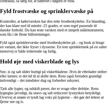
centrallås, så sørg for, at batteriet i nøglen er frisk.
Fyld frostvæske og sprinklervæske på
Kontroller, at kølervæsken har den rette frostbeskyttelse. En blanding,
der kan klare ned til mindst -25 grader, er som regel passende til
danske forhold. Du kan teste væsken med et simpelt måleinstrument,
som fås i de fleste bilforretninger.
Fyld også sprinklervæske med frostbeskyttelse på – og husk at bruge
en variant, der ikke fryser i dysserne. En tom sprinklertank på en saltet
motorvej er både irriterende og farlig.
Hold øje med viskerblade og lys
Sne, is og salt slider hurtigt på viskerbladene. Hvis de efterlader striber
eller larmer, er det tid til at skifte dem. Rens også forruden grundigt
indvendigt – det mindsker dug og forbedrer udsynet.
Tjek alle lygter, og udskift pærer, der er svage eller defekte. Rens
lygteglas jævnligt, da snavs og salt reducerer lysstyrken betydeligt.
Overvej at smøre et tyndt lag voks på lygterne – det gør det lettere at
fjerne sne og is.