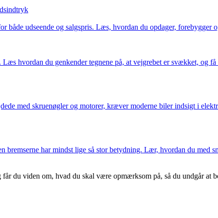
dsindtryk
 for både udseende og salgspris. Læs, hvordan du opdager, forebygger og
 Læs hvordan du genkender tegnene på, at vejgrebet er svækket, og få ti
dede med skruenøgler og motorer, kræver moderne biler indsigt i elektro
en bremserne har mindst lige så stor betydning. Lær, hvordan du med sm
g får du viden om, hvad du skal være opmærksom på, så du undgår at betal