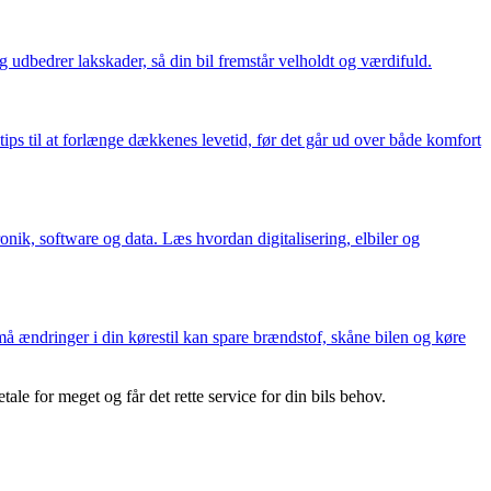
 udbedrer lakskader, så din bil fremstår velholdt og værdifuld.
ps til at forlænge dækkenes levetid, før det går ud over både komfort
nik, software og data. Læs hvordan digitalisering, elbiler og
å ændringer i din kørestil kan spare brændstof, skåne bilen og køre
e for meget og får det rette service for din bils behov.