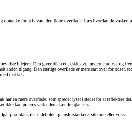
g omtanke for at bevare den flotte overflade. Læs hvordan du vasker, pl
gnbevidste bilejere. Den giver bilen et eksklusivt, moderne udtryk og f
t anden tilgang. Den særlige overflade er mere sart over for ridser, fed
 med mat lak.
 har en ruere overflade, som spreder lyset i stedet for at reflektere det
ridser ikke kan poleres væk uden at ændre glansen.
går produkter, der indeholder glansforstærkere, silikone eller voks.