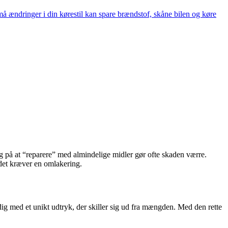
å ændringer i din kørestil kan spare brændstof, skåne bilen og køre
søg på at “reparere” med almindelige midler gør ofte skaden værre.
 det kræver en omlakering.
dig med et unikt udtryk, der skiller sig ud fra mængden. Med den rette