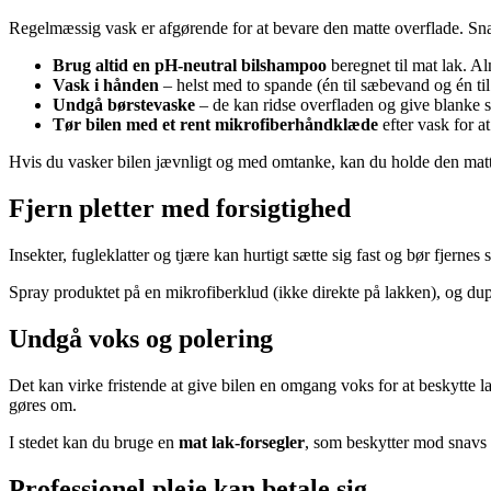
Regelmæssig vask er afgørende for at bevare den matte overflade. Snav
Brug altid en pH-neutral bilshampoo
beregnet til mat lak. A
Vask i hånden
– helst med to spande (én til sæbevand og én ti
Undgå børstevaske
– de kan ridse overfladen og give blanke st
Tør bilen med et rent mikrofiberhåndklæde
efter vask for at
Hvis du vasker bilen jævnligt og med omtanke, kan du holde den matte
Fjern pletter med forsigtighed
Insekter, fugleklatter og tjære kan hurtigt sætte sig fast og bør fjernes
Spray produktet på en mikrofiberklud (ikke direkte på lakken), og dup 
Undgå voks og polering
Det kan virke fristende at give bilen en omgang voks for at beskytte
gøres om.
I stedet kan du bruge en
mat lak-forsegler
, som beskytter mod snavs 
Professionel pleje kan betale sig