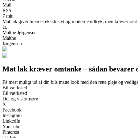
Mail
RSS
7 min
Mat lak giver bilen et eksklusivt og moderne udtryk, men kræver særli
år.
Malthe Jørgensen
Malthe
Jørgensen
Mat lak kræver omtanke – sådan bevarer du
Få mest muligt ud af din bils matte look med den rette pleje og vedlig
Bil værksted
Bil værksted
Del og vis omsorg
X
Facebook
Instagram
LinkedIn
YouTube
Pinterest
TikTok