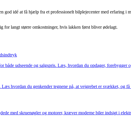
 god idé at få hjælp fra et professionelt bilplejecenter med erfaring i m
g for langt større omkostninger, hvis lakken først bliver ødelagt.
dsindtryk
 for både udseende og salgspris. Læs, hvordan du opdager, forebygger og
 Læs hvordan du genkender tegnene på, at vejgrebet er svækket, og få ti
dede med skruenøgler og motorer, kræver moderne biler indsigt i elektro