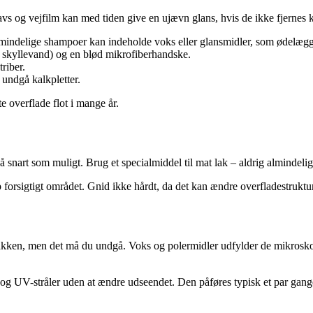
s og vejfilm kan med tiden give en ujævn glans, hvis de ikke fjernes k
lmindelige shampoer kan indeholde voks eller glansmidler, som ødelægg
l skyllevand) og en blød mikrofiberhandske.
riber.
 undgå kalkpletter.
 overflade flot i mange år.
 så snart som muligt. Brug et specialmiddel til mat lak – aldrig almindeli
forsigtigt området. Gnid ikke hårdt, da det kan ændre overfladestruktur
 lakken, men det må du undgå. Voks og polermidler udfylder de mikrosk
og UV-stråler uden at ændre udseendet. Den påføres typisk et par gang