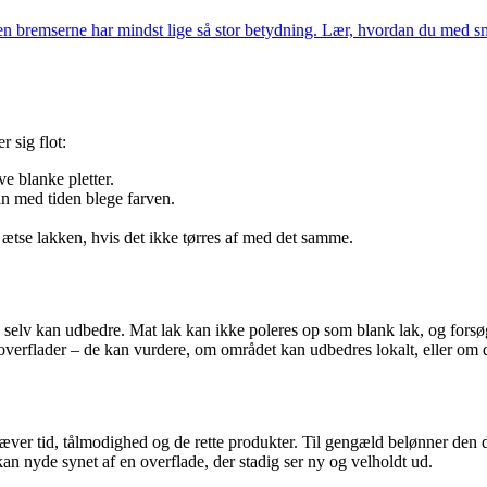
en bremserne har mindst lige så stor betydning. Lær, hvordan du med sm
 sig flot:
ve blanke pletter.
an med tiden blege farven.
 ætse lakken, hvis det ikke tørres af med det samme.
, du selv kan udbedre. Mat lak kan ikke poleres op som blank lak, og for
 overflader – de kan vurdere, om området kan udbedres lokalt, eller om
kræver tid, tålmodighed og de rette produkter. Til gengæld belønner den 
kan nyde synet af en overflade, der stadig ser ny og velholdt ud.