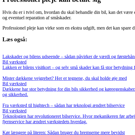
Hvis du er i tvivl om, hvordan du skal behandle din bil, kan det være en
og eventuel reparation af småskader.
Professionel pleje kan virke som en ekstra udgift, men det kan spare di
Læs også:
Lakskader og bilens udseende – sådan påvirker de værdi og førstehån
Bil værksted
Lakken er bilens visitkort – og selv små skader kan få stor betydning
Mister dækkene vejgrebet? Her er tegnene, du skal holde øje med
Bil værksted
Dækkene har stor betydning for din bils sikkerhed og køreegenskaber.
og sikkerhed.
Fra værksted til hightech – sådan har teknologi ændret bilservice
Bil værksted
Teknologien har revolutioneret bilservice. Hvor mekanikeren før arbej
fjernservice har ændret værkstedets hverdag.
Kør længere på literen: Sådan bruger du bremserne mere bevidst