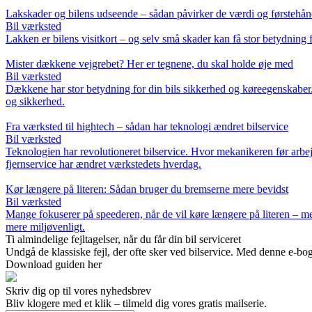
Lakskader og bilens udseende – sådan påvirker de værdi og førstehån
Bil værksted
Lakken er bilens visitkort – og selv små skader kan få stor betydning
Mister dækkene vejgrebet? Her er tegnene, du skal holde øje med
Bil værksted
Dækkene har stor betydning for din bils sikkerhed og køreegenskaber.
og sikkerhed.
Fra værksted til hightech – sådan har teknologi ændret bilservice
Bil værksted
Teknologien har revolutioneret bilservice. Hvor mekanikeren før arbej
fjernservice har ændret værkstedets hverdag.
Kør længere på literen: Sådan bruger du bremserne mere bevidst
Bil værksted
Mange fokuserer på speederen, når de vil køre længere på literen – m
mere miljøvenligt.
Ti almindelige fejltagelser, når du får din bil serviceret
Undgå de klassiske fejl, der ofte sker ved bilservice. Med denne e-bo
Download guiden her
Skriv dig op til vores nyhedsbrev
Bliv klogere med et klik – tilmeld dig vores gratis mailserie.