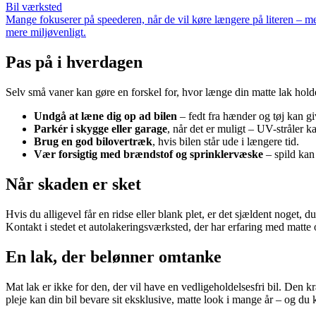
Bil værksted
Mange fokuserer på speederen, når de vil køre længere på literen – m
mere miljøvenligt.
Pas på i hverdagen
Selv små vaner kan gøre en forskel for, hvor længe din matte lak holder
Undgå at læne dig op ad bilen
– fedt fra hænder og tøj kan gi
Parkér i skygge eller garage
, når det er muligt – UV-stråler k
Brug en god bilovertræk
, hvis bilen står ude i længere tid.
Vær forsigtig med brændstof og sprinklervæske
– spild kan
Når skaden er sket
Hvis du alligevel får en ridse eller blank plet, er det sjældent noget
Kontakt i stedet et autolakeringsværksted, der har erfaring med matte
En lak, der belønner omtanke
Mat lak er ikke for den, der vil have en vedligeholdelsesfri bil. Den 
pleje kan din bil bevare sit eksklusive, matte look i mange år – og du 