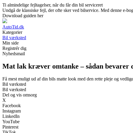
Ti almindelige fejltagelser, når du får din bil serviceret
Undgå de klassiske fejl, der ofte sker ved bilservice. Med denne e-bo
Download guiden her
AutoTid.dk
Kategorier
Bil værksted
Min side
Registrér dig
Nyhedsmail
Mat lak kræver omtanke – sådan bevarer du
Få mest muligt ud af din bils matte look med den rette pleje og vedlig
Bil værksted
Bil værksted
Del og vis omsorg
X
Facebook
Instagram
LinkedIn
YouTube
Pinterest
TikTok