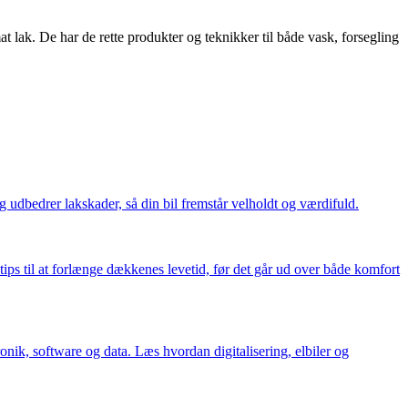
at lak. De har de rette produkter og teknikker til både vask, forsegling
 udbedrer lakskader, så din bil fremstår velholdt og værdifuld.
ps til at forlænge dækkenes levetid, før det går ud over både komfort
nik, software og data. Læs hvordan digitalisering, elbiler og